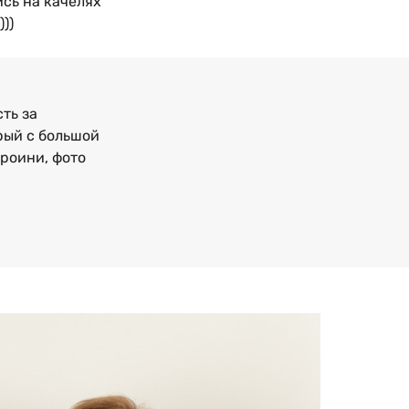
ись на качелях
))
ть за
рый с большой
ероини, фото