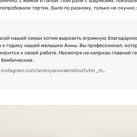
конечно, с мамой и папой. Поиграли с шариками, покачал
 попробовали тортик. Было по разному, только не скучно :)
 всей нашей семьи хотим выразить огромную благодарнос
 к годику нашей малышки Анны. Вы профессионал, кото
носится к своей работе. Несмотря на капризы главной г
 бомбические.
instagram.com/andriyanovakristina?utm_medium=copy_link