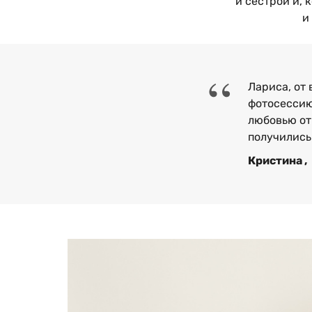
и сестрой и, 
и
“
Лариса, от
фотосессию
любовью от
получились
Кристина ,